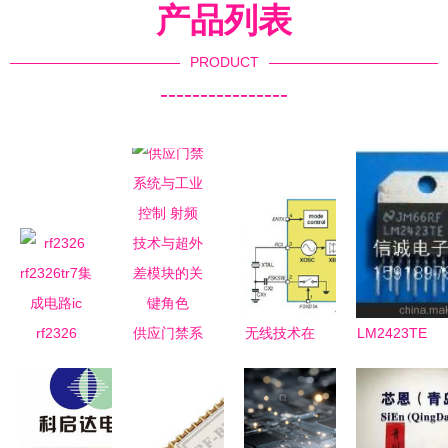
产品列表
PRODUCT
----------------
rf2326
供应门禁系
无线技术在
LM2423TE
rf2326tr7集
统与工业控
旋转机械数
RF集成电
成电路ic
制 射频技
据采集系统
路 价格、
术与超外差
中的应用与
厂家、图片