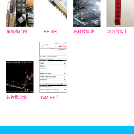
模块的关键
RF集成电
与供应商详
角色
路设计
解
东坑高价回
RF BM
高科技集成
华为与富士
收卡座类连
S01 蓝牙
电路芯片展
康落户青岛
接器回收rf
4.0 BQB透
示 RF集成
机遇与挑战
滤波器
传模块 价
电路的前沿
并存的RF
格、规格与
探秘
集成电路新
选型指南
篇章
芯片概念集
ISM RF产
体拉升，
品无线链路
EDA板块领
预算表设计
涨 行业龙
指南
头深度解析