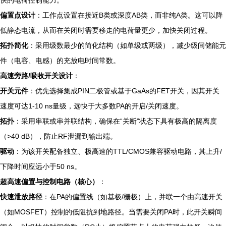
快的电荷控制能力。
偏置点设计
：工作点设置在接近B类或深度AB类，而非纯A类。这可以降
低静态电流，从而在关闭时需要移走的电荷量更少，加快关闭过程。
拓扑简化
：采用级数最少的简化结构（如单级或两级），减少级间储能元
件（电容、电感）的充放电时间常数。
高速旁路/吸收开关设计
：
开关元件
：优先选择集成PIN二极管或基于GaAs的FET开关，因其开关
速度可达1-10 ns量级，远快于大多数PA的开启/关闭速度。
拓扑
：采用串联或串并联结构，确保在“关断”状态下具有极高的隔离度
（>40 dB），防止RF泄漏到输出端。
驱动
：为该开关配备独立、极高速的TTL/CMOS兼容驱动电路，其上升/
下降时间应远小于50 ns。
超高速偏置与控制电路（核心）
：
快速泄放路径
：在PA的偏置线（如基极/栅极）上，并联一个由高速开关
（如MOSFET）控制的低阻抗到地路径。当需要关闭PA时，此开关瞬间