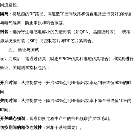
回流路径。
隔离
：将敏感的RF路径、高速数字控制线路和偏置电路进行良好的物理
与电气隔离，防止串扰和耦合振荡。
封装
：选择寄生电感电容小的先进封装（如QFN、晶圆级封装），或考
虑系统级封装（SiP）将控制芯片与RF芯片紧耦合。
五、 验证与测试
设计完成后，需通过仿真（瞬态SPICE仿真和电磁仿真结合）和实测进行
验证。关键测试指标包括：
开启时间
：从控制信号上升沿50%点到RF输出功率达到最终值90%的时
间。
关闭时间
：从控制信号下降沿50%点到RF输出功率下降至最终值10%的
时间。
开关瞬态频谱
：观察切换过程中产生的带外频谱扩展或毛刺。
切换期间的相位连续性
（对相干系统重要）。