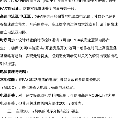
闭合，以极快的时间常数（RC小）将偏置节点上的电荷强力拉低，迫使
PA立即截止。这是实现快速关闭的最有效手段。
高速电流源/电压源
：为PA提供开启偏置的电源或电流镜，其自身也需具
备快速建立能力。可采用宽带、高压摆率的运算放大器或专门设计的快速
建立电流源电路。
时序同步
：设计精密的时序控制逻辑（可由FPGA或高速逻辑电路产
生），确保“关闭PA偏置”与“开启旁路开关”这两个动作在时间上高度重叠
甚至略有超前，实现无缝切换。必须避免两者同时关闭的瞬间出现输出毛
刺或振荡。
电源管理与去耦
：
本地储能
：在PA和驱动电路的电源引脚就近放置多层陶瓷电容
（MLCC），提供瞬态大电流，确保电压稳定。
电源开关
：对于需要极低待机功耗的应用，可使用高速MOSFET作为主
电源开关，但其开关速度需纳入整体200 ns预算内。
三、 实现200 ns切换的时序分析与设计要点