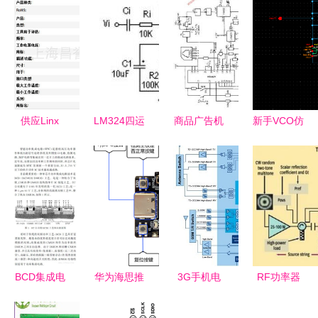
供应Linx
LM324四运
商品广告机
新手VCO仿
Technologies
放集成电路
电路图及
真无法振
射频开发板
的多样化应
RF集成电
荡？来，帮
EVM-900-
用与设计指
路设计详解
你在微电子
RC 现货特
南
设计的大门
价，原装正
前搞定它
品
BCD集成电
华为海思推
3G手机电
RF功率器
路技术的研
出搭载RF
视芯片组技
件的设计方