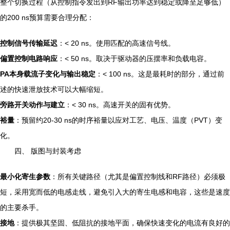
整个切换过程（从控制指令发出到RF输出功率达到稳定或降至足够低）
的200 ns预算需要合理分配：
控制信号传输延迟
：< 20 ns。使用匹配的高速信号线。
偏置控制电路响应
：< 50 ns。取决于驱动器的压摆率和负载电容。
PA本身载流子变化与输出稳定
：< 100 ns。这是最耗时的部分，通过前
述的快速泄放技术可以大幅缩短。
旁路开关动作与建立
：< 30 ns。高速开关的固有优势。
裕量
：预留约20-30 ns的时序裕量以应对工艺、电压、温度（PVT）变
化。
四、 版图与封装考虑
最小化寄生参数
：所有关键路径（尤其是偏置控制线和RF路径）必须极
短，采用宽而低的电感走线，避免引入大的寄生电感和电容，这些是速度
的主要杀手。
接地
：提供极其坚固、低阻抗的接地平面，确保快速变化的电流有良好的