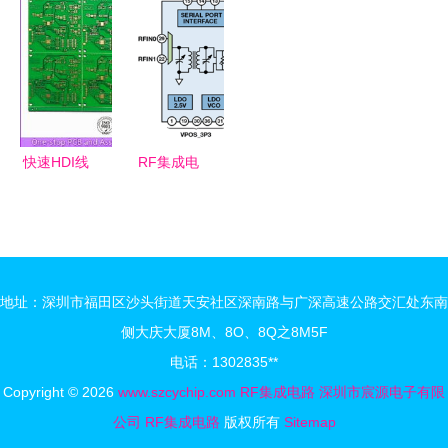
究与进展
集成电路的
术演进及应
法及微波射
（上） RF
RISC-V开
用方案分析
频集成电路
集成电路
发板，推动
的关键应用
开源硬件创
新
快速HDI线
RF集成电
路板样品工
路 无线通
厂在RF集
信时代的核
成电路中的
心引擎
应用与优势
地址：深圳市福田区沙头街道天安社区深南路与广深高速公路交汇处东南
侧大庆大厦8M、8O、8Q之8M5F
电话：1302835**
Copyright © 2026
www.szcychip.com
RF集成电路
深圳市宸源电子有限
公司
RF集成电路
版权所有
Sitemap